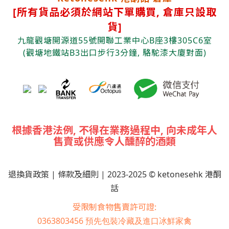
[
所有貨品必須於網站下單購買, 倉庫只設取
貨]
九龍觀塘開源道55號開聯工業中心B座3樓305C6室
(觀塘
地鐵站B3出口步行3分鐘, 駱駝漆大廈對面)
根據香港法例, 不得在業務過程中, 向未成年人
售賣或供應令人醺醉的酒類
退換貨政策
|
條款及細則
| 2023-2025 © ketonesehk 港酮
話
受限制食物售賣許可證:
0363803456
預先包裝冷藏及進口冰鮮家禽