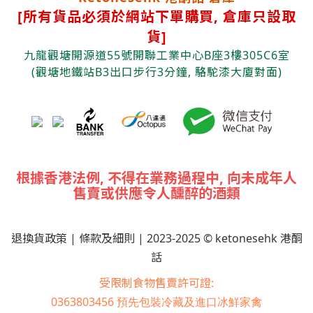
[
所有貨品必須於網站下單購買, 倉庫只設取
貨]
九龍觀塘開源道55號開聯工業中心B座3樓305C6室
(觀塘
地鐵站B3出口步行3分鐘, 駱駝漆大廈對面)
根據香港法例, 不得在業務過程中, 向未成年人
售賣或供應令人醺醉的酒類
退換貨政策
|
條款及細則
| 2023-2025 © ketonesehk 港酮
話
受限制食物售賣許可證:
0363803456
預先包裝冷藏及進口冰鮮家禽