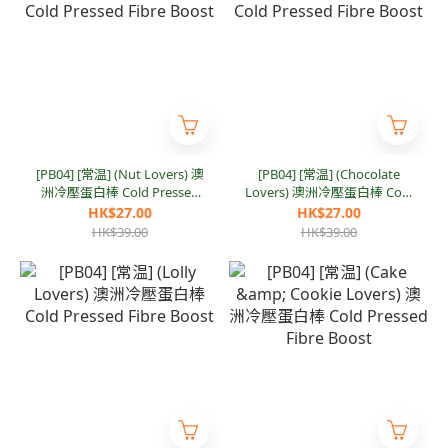
[PB04] [常温] (Nut Lovers) 澳
[PB04] [常温] (Chocolate
洲冷壓蛋白棒 Cold Pressed
Lovers) 澳洲冷壓蛋白棒 Cold
Fibre Boost
Pressed Fibre Boost
HK$27.00
HK$27.00
HK$39.00
HK$39.00