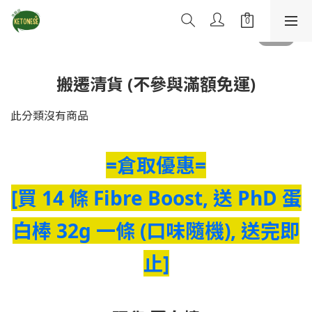
搬遷清貨 (不參與滿額免運)
此分類沒有商品
=倉取優惠=
[買 14 條 Fibre Boost, 送 PhD 蛋
白棒 32g 一條 (口味隨機), 送完即
止]