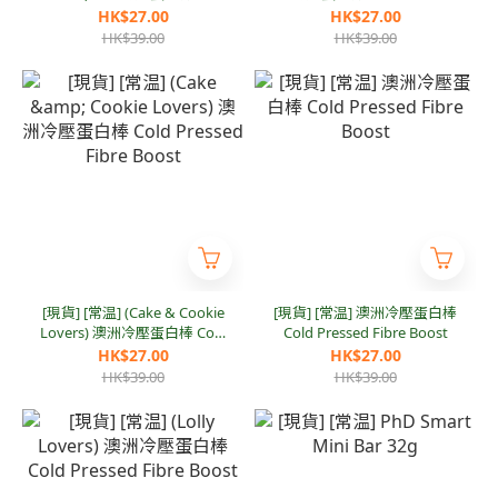
Pressed Fibre Boost
Fibre Boost
HK$27.00
HK$27.00
HK$39.00
HK$39.00
[現貨] [常温] (Cake & Cookie
[現貨] [常温] 澳洲冷壓蛋白棒
Lovers) 澳洲冷壓蛋白棒 Cold
Cold Pressed Fibre Boost
Pressed Fibre Boost
HK$27.00
HK$27.00
HK$39.00
HK$39.00