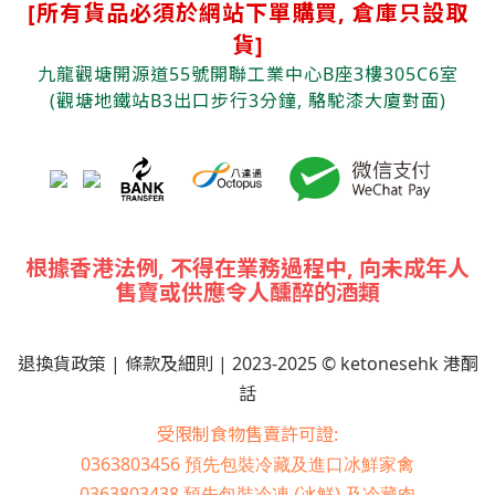
[
所有貨品必須於網站下單購買, 倉庫只設取
貨]
九龍觀塘開源道55號開聯工業中心B座3樓305C6室
(觀塘
地鐵站B3出口步行3分鐘, 駱駝漆大廈對面)
根據香港法例, 不得在業務過程中, 向未成年人
售賣或供應令人醺醉的酒類
退換貨政策
|
條款及細則
| 2023-2025 © ketonesehk 港酮
話
受限制食物售賣許可證:
0363803456
預先包裝冷藏及進口冰鮮家禽
0363803438
預先包裝冷凍 (冰鮮) 及冷藏肉